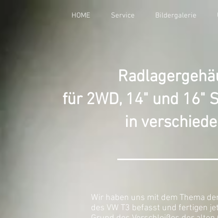
HOME
Service
Bildergalerie
Radlagergehä
für 2WD, 14" und 16"
in verschiede
Wir haben uns mit dem Thema der
des VW T3 befasst und fertigen j