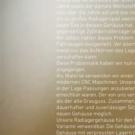
Grund des Verschleißes der alten
Jahre sowie der damals Werkstoff 
nun über die Jahre auf und das in
ein zu großes Radlagerspiel welch
losen Sitz in dessen Gehäuse hat.
gegenseitige Zylinderrollenlager 
Wir selbst hatten dieses Problem
Fahrzeugen festgestellt. Vor all
meist nur das Aufkörnen des Lage
verschaffen kann.
Diese Problematik haben wir nun
angegangen.
Als Material verwenden wir einen
modernen CNC Maschinen. Unsere T
in der Lage Passungen anzubieten 
erreichbar waren. Der von uns ver
als der alte Grauguss. Zusammen m
dauerhafter und zuverlässiger Sit
neuen Gehäuse möglich.
Unsere Radlagergehäuse für den VW
Variante verwendbar. Die Gehäuse 
Gehäuse mit verpressten Lagern (F