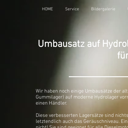
HOME
Service
Bildergalerie
Umbausatz auf Hydro
fü
Wir haben noch einige Umbausätze der a
Gummilager) auf moderne Hydrolager vorr
einen Händler.
Diese verbesserten Lagersätze sind nichts
letztendlich auch das Geräuschniveau. Ein
nicht! Sie sind geeignet für alle Dieselm