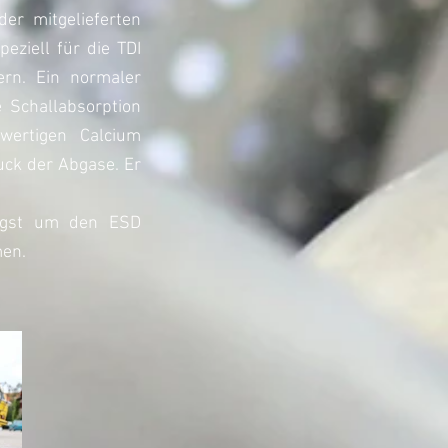
r mitgelieferten
ziell für die TDI
ern. Ein n
ormaler
 Schallabsorption
hwertigen Calcium
uck der Abgase. Er
ötigst um den ESD
men.