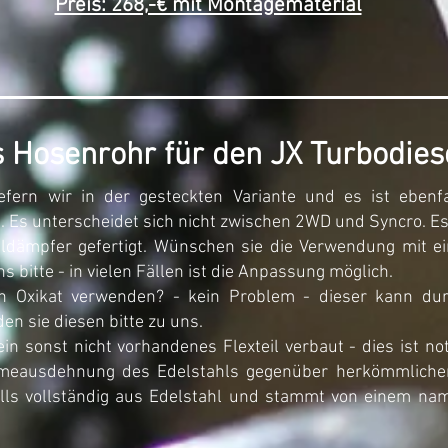
Preis: 268,-€ mit Montagematerial
 Hosenrohr für den JX Turbodies
efern wir in der gesteckten Variante und es ist eben
t. Es unterscheidet sich nicht zwischen 2WD und Syncro. E
ldämpfer gefertigt. Wünschen sie die Verwendung mit 
s bitte - in vielen Fällen ist die Anpassung möglich.
n Oxikat verwenden? - kein Problem - dieser kann du
n sie diesen bitte zu uns.
ein sonst nicht vorhandenes Flexteil verbaut - dies ist n
eausdehnung des Edelstahls gegenüber herkömmlichen
falls vollständig aus Edelstahl und stammt von einem n