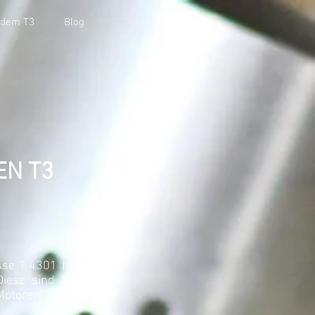
 dem T3
Blog
EN T3
se 1.4301 für die
ese sind aktuell
Motoren mit den