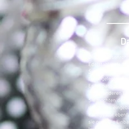
Da
Dieses Hosenrohr
Edelstahl geferti
Syncro
verwendbar
tiefer gelegten F
Es ist passgenau 
einem anderen ESD 
Sie möchten den K
durch uns eingeb
Katalysator ebenf
sie gern. Die Ein