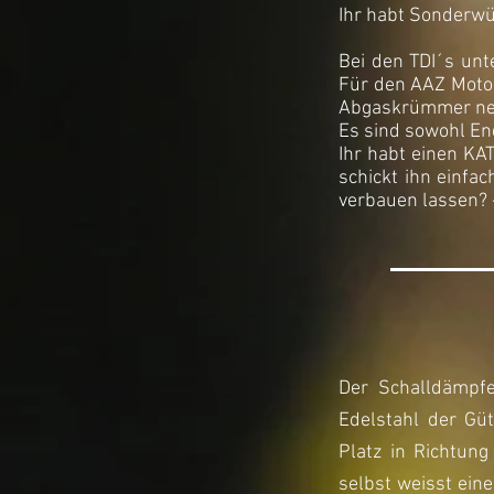
Ihr habt Sonderwü
Bei den TDI´s un
Für den AAZ Motor
Abgaskrümmer nebs
Es sind sowohl En
Ihr habt einen KA
schickt ihn einfa
verbauen lassen? -
Der Schalldämpfe
Edelstahl der G
Platz in Richtun
selbst weisst ei