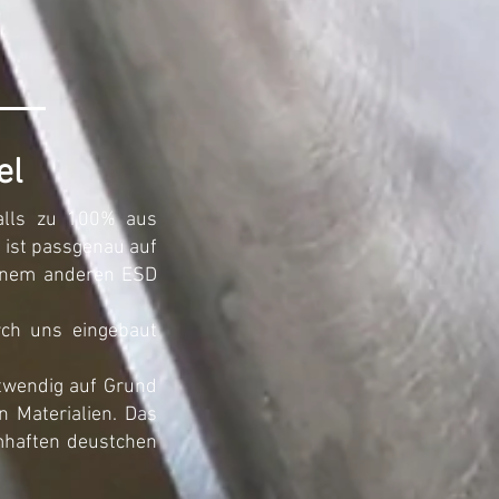
el
falls zu 100% aus
s ist passgenau auf
einem anderen ESD
rch uns eingebaut
otwendig auf Grund
 Materialien. Das
amhaften deustchen