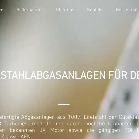
ce
Bildergalerie
Über uns
Kontakt
Reisen mit
STAHLABGASANLAGEN FÜR D
gefertigte Abgasanlagen aus 100% Edelstahl der Güteklas
 Turbodieselmodelle und deren mögliche Umbauten. Di
den bekannten JX Motor sowie die gängigen TDI 
Z sowie AFN.