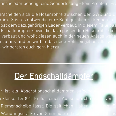
nsche oder benötigt eine Sonderlösung - kein Problem. Fra
terscheiden sich die Hosenrohre zwischen den 2WD und de
 im T3 ist es notwendig eure Konfiguration zu kennen - oft
t dem dazugehörigen Lader verbaut. In diesem Falle pas
dschalldämpfer sowie die dazu passenden Hosenrohre lief
T verbaut und wollt diesen auch in der neuen Anlage weit
ch zu uns und er wird in das neue Rohr eingebaut. Ihr wol
 wir beraten euch gern hierzu.
Der Endschalldämpfer
r ist als Absorptionsschalldämpfer aufgebaut. Er be
üteklasse 1.4301. Er hat einen Aussendurchmesser vo
g Riemenscheibe lässt. Die seitlichen Halter sind 3mm S
ne Wandungsstärke von 2mm auf und das Anschlussrohr i