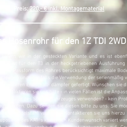
Preis:
220,- € inkl. Montagematerial
s Hosenrohr für den 1Z TDI 2WD
 liefern wir in der gesteckten Variante und es ist eben
gt. Es ist für den T3 in der heckgetriebenen Ausführun
. Die Passform des Rohres berücksichtigt maximale Bode
ahrzeugen und ebenfalls die Verwendung der serienmäßig v
auf unseren Endschall- dämpfer gefertigt. Wünschen sie 
kontaktieren sie uns bitte - in vielen Fällen ist die Anpa
atalysator des Spenderfahrzeuges verwenden? - kein Pro
aut werden. Dazu senden sie diesen bitte zu uns. Sie mö
alls aus Edelstahl verbauen? Kontaktieren sie uns hierzu b
bauposition des KAT´s kann nach Kundenwunsch variiert we