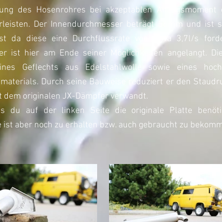
ung des Hosenrohres bei akzeptablen Anzugsmoment de
rleisten. Der Innendurchmesser beträgt 56mm und ist spe
t da diese eine Durchflussrate von etwa 3,7l/s ford
er ist hier am Ende seiner Möglichkeiten angelangt.
Die
eines Geflechts aus Edelstahlwolle sowie eines hoc
materials. Durch seine Bauweise reduziert er den Staudr
art dem originalen JX-Dämpfer verwandt.
s du auf der linken Seite die originale Platte ben
e ist aber noch zu erhalten bzw. auch gebraucht zu bekom