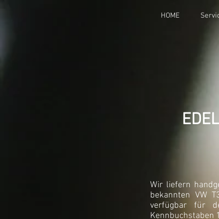
HOME
Servi
EDEL
Wir liefern hand
bekannten VW T3
verfügbar für 
Kennbuchstaben 1