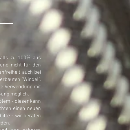
falls zu 100% aus
g und
nicht für den
nfreiheit auch bei
erbauten "Windel".
die Verwendung mit
ssung möglich.
blem - dieser kann
chten einen neuen
itte - wir beraten
rden.