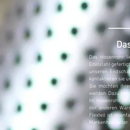
Das
Das Hosenrohr li
Edelstahl gefertig
unseren Endschal
kontaktieren sie un
Sie möchten ihre
werden. Dazu sende
Im Hosenrohr ist 
der anderen Wärm
Flexteil ist eben
Markenhersteller.