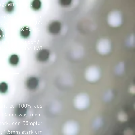
gt einfach an.
n Sycrovarianten.
 wird hier der JX-
sen die JX Rohre.
erbar.
erhin verwenden? -
lt einen neuen KAT
steht zu 100% aus
n 114mm was mehr
tark, der Dämpfer
st 1,5mm stark um